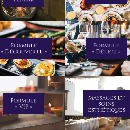
Formule
Formule
« Découverte »
« Délice »
Massages et
Formule
soins
« VIP »
esthétiques