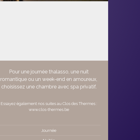
Pour une journée thalasso, une nuit
romantique ou un week-end en amoureux,
choisissez une chambre avec spa privatif.
Essayez également nos suites au Clos des Thermes :
www.clos-thermes.be
Journée