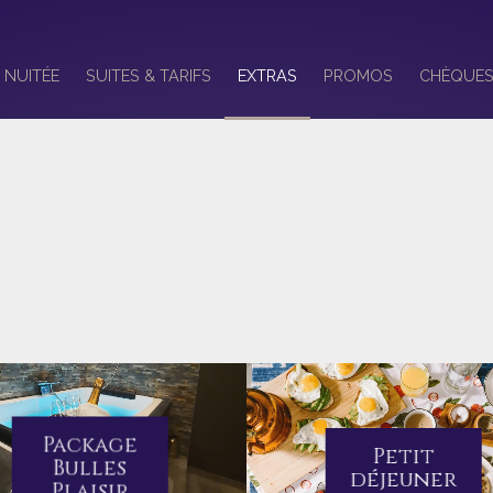
NUITÉE
SUITES & TARIFS
EXTRAS
PROMOS
CHÈQUES
Package
Petit
Bulles
déjeuner
Plaisir