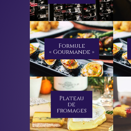
Formule
« Gourmande »
Plateau
de
fromages