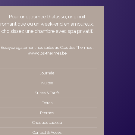
Pour une journée thalasso, une nuit
romantique ou un week-end en amoureux,
choisissez une chambre avec spa privatif.
Essayez également nos suites au Clos des Thermes :
www.clos-thermes.be
Journée
Nuitée
Suites & Tarifs
Extras
Promos
Chèques cadeau
Contact & Accès