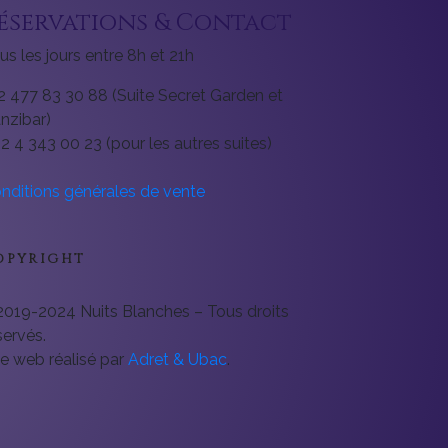
éservations & Contact
us les jours entre 8h et 21h
2 477 83 30 88 (Suite Secret Garden et
nzibar)
32 4 343 00 23 (pour les autres suites)
nditions générales de vente
OPYRIGHT
2019-2024 Nuits Blanches – Tous droits
servés.
te web réalisé par
Adret & Ubac
.