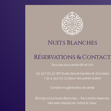
Nuits Blanches
Réservations & Contact
Tous les jours entre 8h et 21h
+32 477 83 30 88 (Suite Secret Garden et Zanzibar)
+ 32 4 343 00 23 (pour les autres suites)
Conditions générales de vente
©
2019-2024 Nuits Blanches – Tous droits réservés.
Site web réalisé par
Adret & Ubac
.