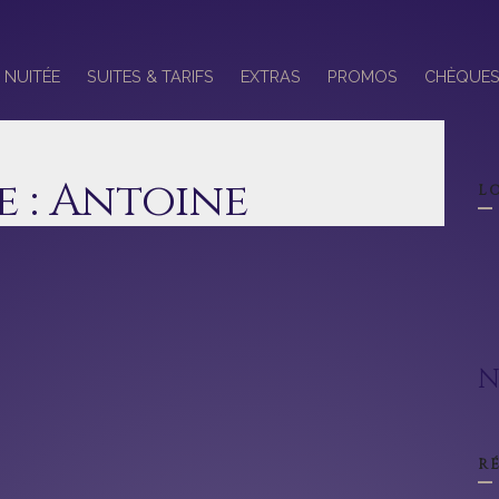
NUITÉE
SUITES & TARIFS
EXTRAS
PROMOS
CHÈQUES
 :
Antoine
L
N
R