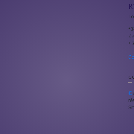
R
To
+3
Za
+ 
Co
C
©
ré
Si