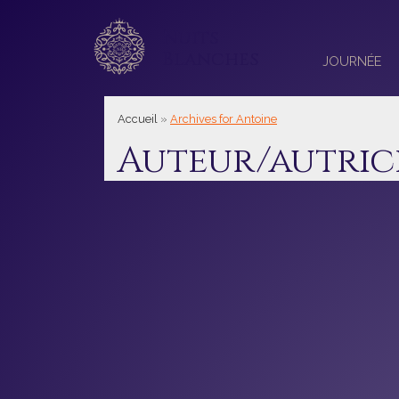
Nuits
Blanches
JOURNÉE
Accueil
»
Archives for Antoine
Auteur/autrice